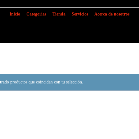
Inicio
Categorias
Tienda
Servicios
Acerca de nosotros
rado productos que coincidan con tu selección.