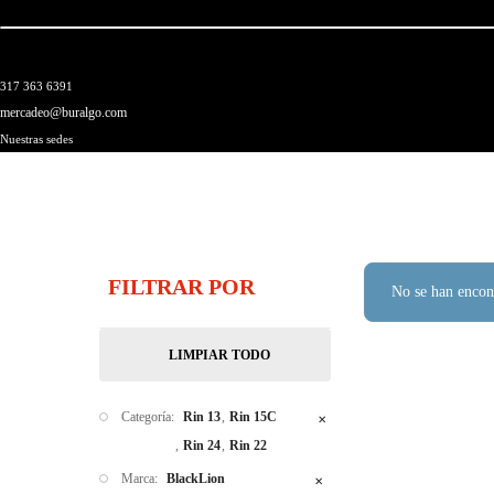
Skip
to
content
317 363 6391
mercadeo@buralgo.com
Nuestras sedes
FILTRAR POR
No se han encont
LIMPIAR TODO
Categoría:
Rin 13
Rin 15C
✕
Rin 24
Rin 22
Marca:
BlackLion
✕