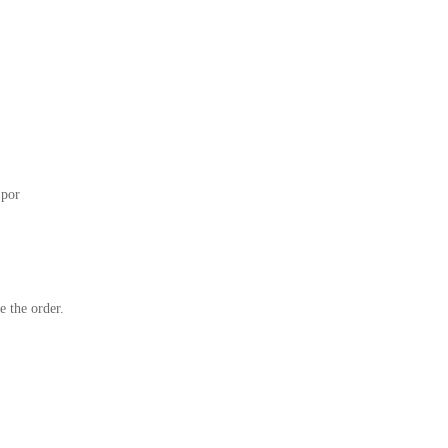
o por
iFactory S.A.S.
e the order.