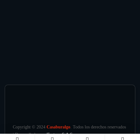
Copyright © 2024
Casaburalgo
. Todos los derechos reservados
| Desarrollado por
iFactory S.A.S.