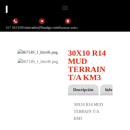
mercadeo@buralgo.com
317 363 6391
Nuestras sedes
30X10 R14
MUD
TERRAIN
T/A KM3
Descripción
Información a
30X10 R14 MUD
TERRAIN T/A
KM3