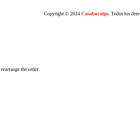
Copyright © 2024
Casaburalgo
. Todos los der
iFactory S.A.S.
 rearrange the order.