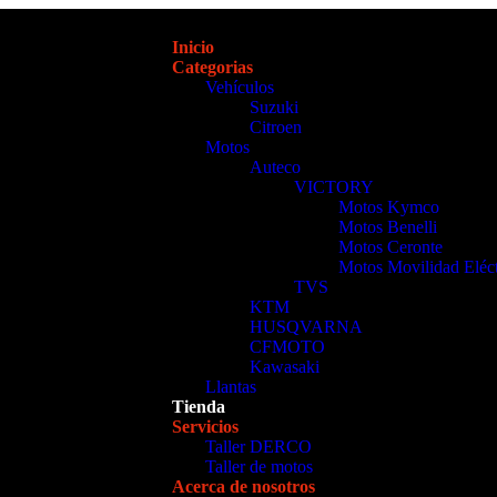
Inicio
Categorias
Vehículos
Suzuki
Citroen
Motos
Auteco
VICTORY
Motos Kymco
Motos Benelli
Motos Ceronte
Motos Movilidad Eléct
TVS
KTM
HUSQVARNA
CFMOTO
Kawasaki
Llantas
Tienda
Servicios
Taller DERCO
Taller de motos
Acerca de nosotros