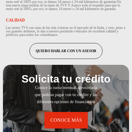
moto esté al 100%.por eso, te damos 24 meses o 24 mil kilómetros de garantían En
esta nueva etapa tendrás de la mano de TVS Y Auteco todo el respaldo para que tu
moto esté al 100%, por eso, te damos 24 meses o 24 mil kilómetros de garantía.
CALIDAD
Las motos TVS son unas de las más icónicas en el mercado de la India, y esto, junto a
sus grandes atributos, le dan a nuestro portafolio vehículos de excelente calidad y
perfectos para todos los colombianos.
QUIERO HABLAR CON UN ASESOR
Solicita tu crédito
Conoce la cuota mensual aproximada
que podrías pagar con tu crédito y las
diferentes opciones de financiación
CONOCE MÁS