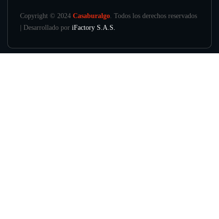
Copyright © 2024
Casaburalgo
. Todos los derechos reservados
| Desarrollado por
iFactory S.A.S.