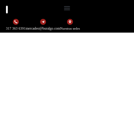
mercadeo@buralgo.com
317 363 6391
Nuestras sedes