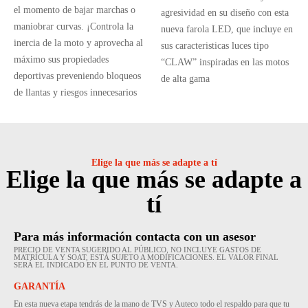
el momento de bajar marchas o
agresividad en su diseño con esta
maniobrar curvas. ¡Controla la
nueva farola LED, que incluye en
inercia de la moto y aprovecha al
sus caracteristicas luces tipo
máximo sus propiedades
“CLAW” inspiradas en las motos
deportivas preveniendo bloqueos
de alta gama
de llantas y riesgos innecesarios
Elige la que más se adapte a tí
Elige la que más se adapte a
tí
Para más información contacta con un asesor
PRECIO DE VENTA SUGERIDO AL PÚBLICO, NO INCLUYE GASTOS DE
MATRÍCULA Y SOAT, ESTÁ SUJETO A MODIFICACIONES. EL VALOR FINAL
SERÁ EL INDICADO EN EL PUNTO DE VENTA.
GARANTÍA
En esta nueva etapa tendrás de la mano de TVS y Auteco todo el respaldo para que tu